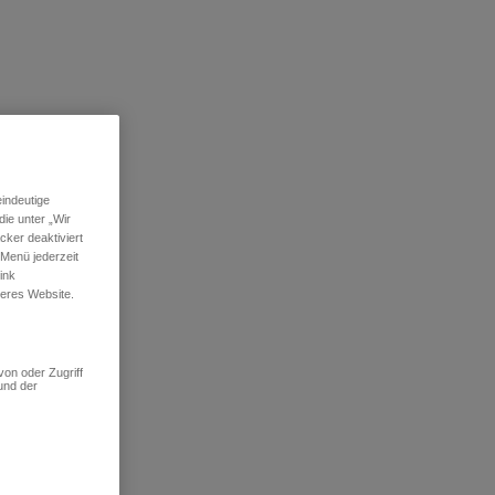
indeutige
ie unter „Wir
ker deaktiviert
 Menü jederzeit
ink
seres Website.
von oder Zugriff
und der