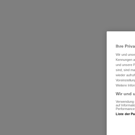
Ihre Priv
Wir und uns
Kennungen au
und unsere P
sind, sind m
wieder aufruf
Voreinstellu
Weitere Info
Wir und u
Verwendung g
auf Informat
Performance 
Liste der Pa