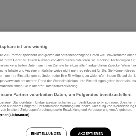
atsphäre ist uns wichtig
ere
293
-Partner speichern und greifen auf personenbezogene Daten wie Browserdaten oder e
f Ihrem Gerät zu. Durch Auswahl von Akzeptieren aktivieren Sie Tracking-Technologien für d
artner verarbeiten Daten, um Ihnen Dienste bereitzustellen“ aufgeführten Zwecke. Wenn Trac
anche Inhalte und Anzeigen möglicherweise nicht mehr so relevant für Sie. Sie können dieses
en, um Ihre Einstellungen zu ändern oder Ihre Einwilligung zu widerrufen, indem Sie auf den L
ngen verwalten am unteren Rand der Webseite klicken. Ihre Einstellungen gelten innerhalb un
rmationen finden Sie in unserer Datenschutzerklärung.
nsere Partner verarbeiten Daten, um Folgendes bereitzustellen:
enauer Standortdaten. Endgeräteeigenschaften zur Identifikation aktiv abfragen. Speichern 
ionen auf einem Endgerät. Personalisierte Werbung und Inhalte, Messung von Werbeleistung 
von Inhalten, Zielgruppenforschung sowie Entwicklung und Verbesserung von Angeboten.
rtner (Lieferanten)
EINSTELLUNGEN
AKZEPTIEREN