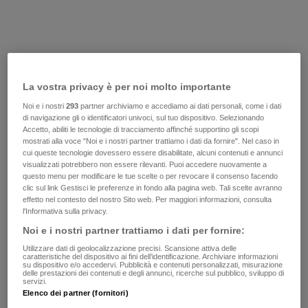
La vostra privacy è per noi molto importante
Noi e i nostri
293
partner archiviamo e accediamo ai dati personali, come i dati
di navigazione gli o identificatori univoci, sul tuo dispositivo. Selezionando
Accetto, abiliti le tecnologie di tracciamento affinché supportino gli scopi
mostrati alla voce "Noi e i nostri partner trattiamo i dati da fornire". Nel caso in
cui queste tecnologie dovessero essere disabilitate, alcuni contenuti e annunci
visualizzati potrebbero non essere rilevanti. Puoi accedere nuovamente a
questo menu per modificare le tue scelte o per revocare il consenso facendo
clic sul link Gestisci le preferenze in fondo alla pagina web. Tali scelte avranno
effetto nel contesto del nostro Sito web. Per maggiori informazioni, consulta
l'Informativa sulla privacy.
Noi e i nostri partner trattiamo i dati per fornire:
Utilizzare dati di geolocalizzazione precisi. Scansione attiva delle
caratteristiche del dispositivo ai fini dell’identificazione. Archiviare informazioni
su dispositivo e/o accedervi. Pubblicità e contenuti personalizzati, misurazione
delle prestazioni dei contenuti e degli annunci, ricerche sul pubblico, sviluppo di
servizi.
Elenco dei partner (fornitori)