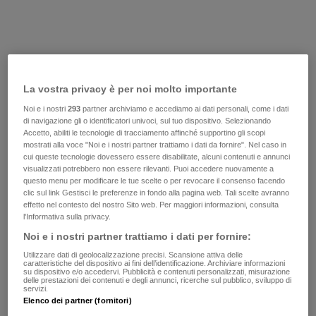
La vostra privacy è per noi molto importante
Noi e i nostri
293
partner archiviamo e accediamo ai dati personali, come i dati
di navigazione gli o identificatori univoci, sul tuo dispositivo. Selezionando
Accetto, abiliti le tecnologie di tracciamento affinché supportino gli scopi
mostrati alla voce "Noi e i nostri partner trattiamo i dati da fornire". Nel caso in
cui queste tecnologie dovessero essere disabilitate, alcuni contenuti e annunci
visualizzati potrebbero non essere rilevanti. Puoi accedere nuovamente a
questo menu per modificare le tue scelte o per revocare il consenso facendo
clic sul link Gestisci le preferenze in fondo alla pagina web. Tali scelte avranno
effetto nel contesto del nostro Sito web. Per maggiori informazioni, consulta
l'Informativa sulla privacy.
Noi e i nostri partner trattiamo i dati per fornire:
Utilizzare dati di geolocalizzazione precisi. Scansione attiva delle
caratteristiche del dispositivo ai fini dell’identificazione. Archiviare informazioni
su dispositivo e/o accedervi. Pubblicità e contenuti personalizzati, misurazione
delle prestazioni dei contenuti e degli annunci, ricerche sul pubblico, sviluppo di
servizi.
Elenco dei partner (fornitori)