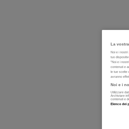
La vostra
Noi e i nostri
tuo dispositi
"Noi e i nostr
contenuti e 
le tue scelte
avranno effet
Noi e i no
Utilizzare dat
Archiviare in
contenuti e de
Elenco dei p