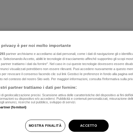
 privacy è per noi molto importante
293
partner archiviamo e accediamo ai dati personali, come i dati di navigazione gli o identifica
vo. Selezionando Accetto, abiliti le tecnologie di tracciamento affinché supportino gli scopi most
i partner trattiamo i dati da fornire". Nel caso in cui queste tecnologie dovessero essere disabil
annunci visualizzati potrebbero non essere rilevanti. Puoi accedere nuovamente a questo men
 o per revocare il consenso facendo clic sul link Gestisci le preferenze in fondo alla pagina web
to nel contesto del nostro Sito web. Per maggiori informazioni, consulta l'Informativa sulla pri
stri partner trattiamo i dati per fornire:
i di geolocalizzazione precisi. Scansione attiva delle caratteristiche del dispositivo ai fini dell’id
formazioni su dispositivo e/o accedervi. Pubblicità e contenuti personalizzati, misurazione dell
gli annunci, ricerche sul pubblico, sviluppo di servizi.
artner (fornitori)
MOSTRA FINALITÀ
ACCETTO