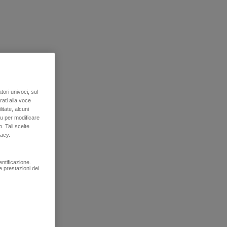
tori univoci, sul
rati alla voce
itate, alcuni
u per modificare
. Tali scelte
vacy.
entificazione.
e prestazioni dei