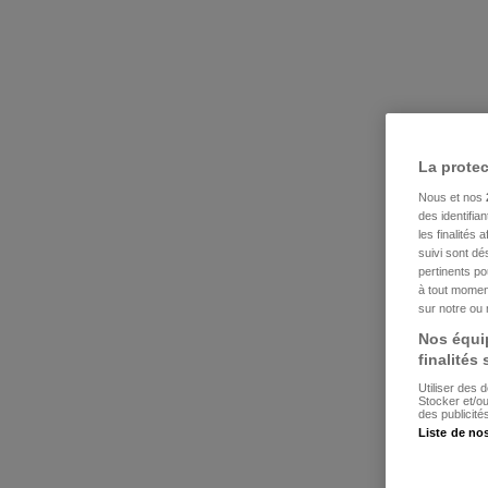
La prote
Nous et nos
des identifia
les finalités
suivi sont dé
pertinents p
à tout moment
sur notre ou 
Nos équip
finalités
Utiliser des 
Stocker et/o
des publicit
Liste de no