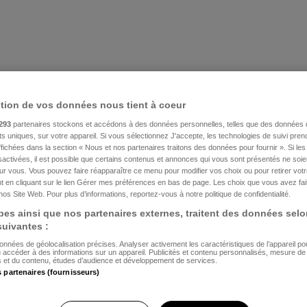
ction de vos données nous tient à coeur
293
partenaires stockons et accédons à des données personnelles, telles que des données 
nts uniques, sur votre appareil. Si vous sélectionnez J'accepte, les technologies de suivi pre
 affichées dans la section « Nous et nos partenaires traitons des données pour fournir ». Si le
sactivées, il est possible que certains contenus et annonces qui vous sont présentés ne soie
our vous. Vous pouvez faire réapparaître ce menu pour modifier vos choix ou pour retirer vo
 en cliquant sur le lien Gérer mes préférences en bas de page. Les choix que vous avez fait
nos Site Web. Pour plus d’informations, reportez-vous à notre politique de confidentialité.
es ainsi que nos partenaires externes, traitent des données selo
 suivantes :
données de géolocalisation précises. Analyser activement les caractéristiques de l’appareil pour 
u accéder à des informations sur un appareil. Publicités et contenu personnalisés, mesure d
és et du contenu, études d’audience et développement de services.
s partenaires (fournisseurs)