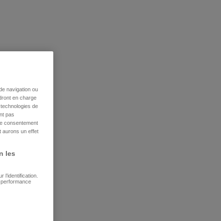
de navigation ou
ndront en charge
s technologies de
nt pas
tre consentement
 aurons un effet
n les
l’identification.
e performance