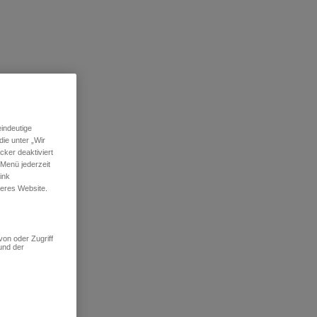
indeutige
ie unter „Wir
ker deaktiviert
 Menü jederzeit
ink
seres Website.
von oder Zugriff
und der