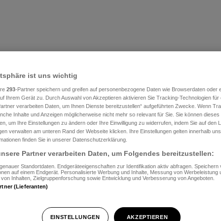
atsphäre ist uns wichtig
ere
293
-Partner speichern und greifen auf personenbezogene Daten wie Browserdaten oder e
f Ihrem Gerät zu. Durch Auswahl von Akzeptieren aktivieren Sie Tracking-Technologien für d
artner verarbeiten Daten, um Ihnen Dienste bereitzustellen“ aufgeführten Zwecke. Wenn Trac
anche Inhalte und Anzeigen möglicherweise nicht mehr so relevant für Sie. Sie können dieses
en, um Ihre Einstellungen zu ändern oder Ihre Einwilligung zu widerrufen, indem Sie auf den L
ngen verwalten am unteren Rand der Webseite klicken. Ihre Einstellungen gelten innerhalb un
rmationen finden Sie in unserer Datenschutzerklärung.
nsere Partner verarbeiten Daten, um Folgendes bereitzustellen:
enauer Standortdaten. Endgeräteeigenschaften zur Identifikation aktiv abfragen. Speichern 
ionen auf einem Endgerät. Personalisierte Werbung und Inhalte, Messung von Werbeleistung 
von Inhalten, Zielgruppenforschung sowie Entwicklung und Verbesserung von Angeboten.
rtner (Lieferanten)
EINSTELLUNGEN
AKZEPTIEREN