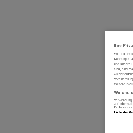
Ihre Priv
Wir und uns
Kennungen au
und unsere P
sind, sind m
wieder aufruf
Voreinstellu
Weitere Info
Wir und u
Verwendung g
auf Informat
Performance 
Liste der Pa