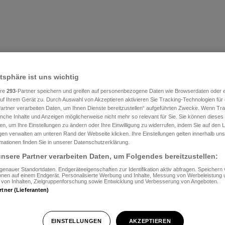
atsphäre ist uns wichtig
ere
293
-Partner speichern und greifen auf personenbezogene Daten wie Browserdaten oder e
f Ihrem Gerät zu. Durch Auswahl von Akzeptieren aktivieren Sie Tracking-Technologien für d
artner verarbeiten Daten, um Ihnen Dienste bereitzustellen“ aufgeführten Zwecke. Wenn Trac
anche Inhalte und Anzeigen möglicherweise nicht mehr so relevant für Sie. Sie können dieses
en, um Ihre Einstellungen zu ändern oder Ihre Einwilligung zu widerrufen, indem Sie auf den L
ngen verwalten am unteren Rand der Webseite klicken. Ihre Einstellungen gelten innerhalb un
rmationen finden Sie in unserer Datenschutzerklärung.
nsere Partner verarbeiten Daten, um Folgendes bereitzustellen:
enauer Standortdaten. Endgeräteeigenschaften zur Identifikation aktiv abfragen. Speichern 
ionen auf einem Endgerät. Personalisierte Werbung und Inhalte, Messung von Werbeleistung 
von Inhalten, Zielgruppenforschung sowie Entwicklung und Verbesserung von Angeboten.
rtner (Lieferanten)
EINSTELLUNGEN
AKZEPTIEREN