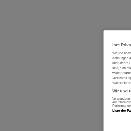
Ihre Priv
Wir und uns
Kennungen au
und unsere P
sind, sind m
wieder aufruf
Voreinstellu
Weitere Info
Wir und u
Verwendung g
auf Informat
Performance 
Liste der Pa