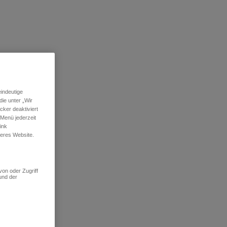
indeutige
ie unter „Wir
ker deaktiviert
 Menü jederzeit
ink
seres Website.
von oder Zugriff
und der