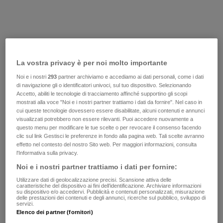
La vostra privacy è per noi molto importante
Noi e i nostri
293
partner archiviamo e accediamo ai dati personali, come i dati
di navigazione gli o identificatori univoci, sul tuo dispositivo. Selezionando
Accetto, abiliti le tecnologie di tracciamento affinché supportino gli scopi
mostrati alla voce "Noi e i nostri partner trattiamo i dati da fornire". Nel caso in
cui queste tecnologie dovessero essere disabilitate, alcuni contenuti e annunci
visualizzati potrebbero non essere rilevanti. Puoi accedere nuovamente a
questo menu per modificare le tue scelte o per revocare il consenso facendo
clic sul link Gestisci le preferenze in fondo alla pagina web. Tali scelte avranno
effetto nel contesto del nostro Sito web. Per maggiori informazioni, consulta
l'Informativa sulla privacy.
Noi e i nostri partner trattiamo i dati per fornire:
Utilizzare dati di geolocalizzazione precisi. Scansione attiva delle
caratteristiche del dispositivo ai fini dell’identificazione. Archiviare informazioni
su dispositivo e/o accedervi. Pubblicità e contenuti personalizzati, misurazione
delle prestazioni dei contenuti e degli annunci, ricerche sul pubblico, sviluppo di
servizi.
Elenco dei partner (fornitori)