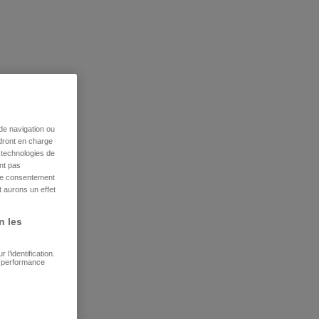
de navigation ou
ndront en charge
s technologies de
nt pas
tre consentement
 aurons un effet
n les
l’identification.
e performance