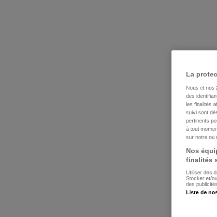
La prote
Nous et nos
des identifia
les finalités
suivi sont dé
pertinents p
à tout moment
sur notre ou 
Nos équip
finalités
Utiliser des 
Stocker et/o
des publicit
Liste de no