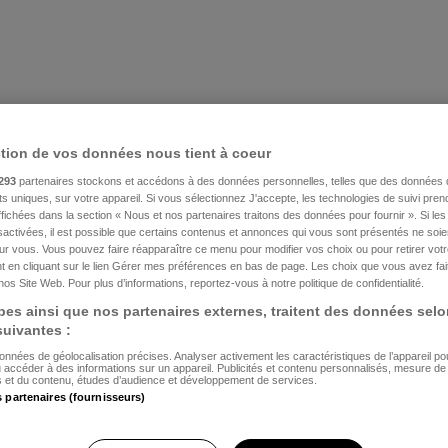
ction de vos données nous tient à coeur
293
partenaires stockons et accédons à des données personnelles, telles que des données 
nts uniques, sur votre appareil. Si vous sélectionnez J'accepte, les technologies de suivi pre
 affichées dans la section « Nous et nos partenaires traitons des données pour fournir ». Si le
sactivées, il est possible que certains contenus et annonces qui vous sont présentés ne soie
our vous. Vous pouvez faire réapparaître ce menu pour modifier vos choix ou pour retirer vo
 en cliquant sur le lien Gérer mes préférences en bas de page. Les choix que vous avez fait
nos Site Web. Pour plus d’informations, reportez-vous à notre politique de confidentialité.
es ainsi que nos partenaires externes, traitent des données selo
 suivantes :
données de géolocalisation précises. Analyser activement les caractéristiques de l’appareil pour 
u accéder à des informations sur un appareil. Publicités et contenu personnalisés, mesure d
és et du contenu, études d’audience et développement de services.
s partenaires (fournisseurs)