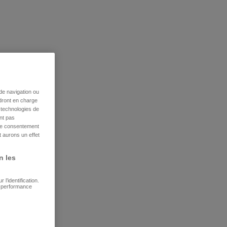
de navigation ou
ndront en charge
s technologies de
nt pas
tre consentement
 aurons un effet
n les
l’identification.
e performance