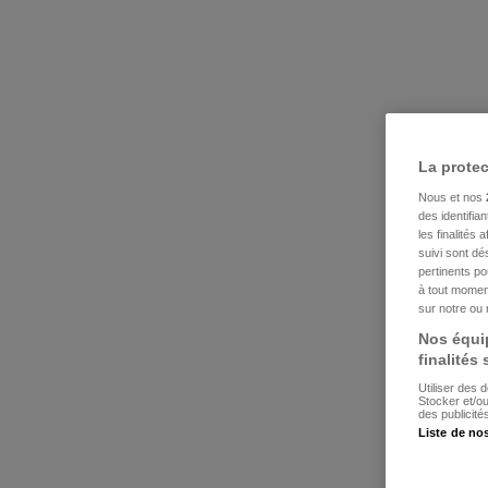
La prote
Nous et nos
des identifia
les finalités
suivi sont dé
pertinents p
à tout moment
sur notre ou 
Nos équip
finalités
Utiliser des 
Stocker et/o
des publicit
Liste de no