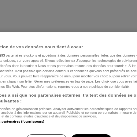
ction de vos données nous tient à coeur
293
partenaires stockons et accédons à des données personnelles, telles que des données 
nts uniques, sur votre appareil. Si vous sélectionnez J'accepte, les technologies de suivi pre
 affichées dans la section « Nous et nos partenaires traitons des données pour fournir ». Si le
sactivées, il est possible que certains contenus et annonces qui vous sont présentés ne soie
our vous. Vous pouvez faire réapparaître ce menu pour modifier vos choix ou pour retirer vo
 en cliquant sur le lien Gérer mes préférences en bas de page. Les choix que vous avez fait
nos Site Web. Pour plus d’informations, reportez-vous à notre politique de confidentialité.
es ainsi que nos partenaires externes, traitent des données selo
 suivantes :
données de géolocalisation précises. Analyser activement les caractéristiques de l’appareil pour 
u accéder à des informations sur un appareil. Publicités et contenu personnalisés, mesure d
és et du contenu, études d’audience et développement de services.
s partenaires (fournisseurs)